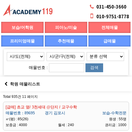
031-450-3660
010-9751-8778
보습/어학원
피아노/미술
전체매물
프리미엄매물
추천매물
급매물
매물번호 :
검색
학원 매물리스트
Total 935건
11 페이지
[급매] 초교 옆/ 3천세대 @단지 / 교구수학
매물번호 : 89695
경기 김포시
보습-수학전문
㎡(평) : 85(26)
원생 : 55명
보증금 : 4000
월세 : 240
권리금 : 1000