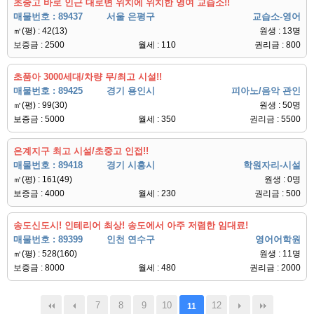
초중고 바로 인근 대로변 위치에 위치한 영여 교습소!!
매물번호 : 89437
서울 은평구
교습소-영어
㎡(평) : 42(13)
원생 : 13명
보증금 : 2500
월세 : 110
권리금 : 800
초품아 3000세대/차량 무/최고 시설!!
매물번호 : 89425
경기 용인시
피아노/음악 관인
㎡(평) : 99(30)
원생 : 50명
보증금 : 5000
월세 : 350
권리금 : 5500
은계지구 최고 시설/초중고 인접!!
매물번호 : 89418
경기 시흥시
학원자리-시설
㎡(평) : 161(49)
원생 : 0명
보증금 : 4000
월세 : 230
권리금 : 500
송도신도시! 인테리어 최상! 송도에서 아주 저렴한 임대료!
매물번호 : 89399
인천 연수구
영어어학원
㎡(평) : 528(160)
원생 : 11명
보증금 : 8000
월세 : 480
권리금 : 2000
7
8
9
10
12
11