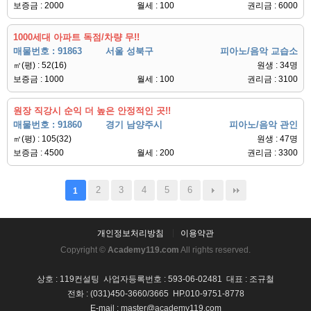
보증금 : 2000
월세 : 100
권리금 : 6000
1000세대 아파트 독점/차량 무!!
매물번호 : 91863
서울 성북구
피아노/음악 교습소
㎡(평) : 52(16)
원생 : 34명
보증금 : 1000
월세 : 100
권리금 : 3100
원장 직강시 순익 더 높은 안정적인 곳!!
매물번호 : 91860
경기 남양주시
피아노/음악 관인
㎡(평) : 105(32)
원생 : 47명
보증금 : 4500
월세 : 200
권리금 : 3300
2
3
4
5
6
1
개인정보처리방침
이용약관
Copyright ©
Academy119.com
All rights reserved.
상호 : 119컨설팅 사업자등록번호 : 593-06-02481 대표 : 조규철
전화 : (031)450-3660/3665 HP.010-9751-8778
E-mail : master@academy119.com