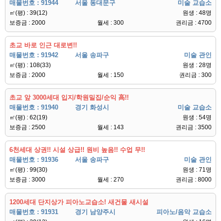
매물번호 : 91944
서울 동대문구
미술 교습소
㎡(평) : 39(12)
원생 : 48명
보증금 : 2000
월세 : 300
권리금 : 4700
초교 바로 인근 대로변!!
매물번호 : 91942
서울 송파구
미술 관인
㎡(평) : 108(33)
원생 : 28명
보증금 : 2000
월세 : 150
권리금 : 300
초교 앞 3000세대 입지/학원밀집/순익 高!!
매물번호 : 91940
경기 화성시
미술 교습소
㎡(평) : 62(19)
원생 : 54명
보증금 : 2500
월세 : 143
권리금 : 3500
6천세대 상권!! 시설 상급!! 원비 높음!! 수업 무!!
매물번호 : 91936
서울 송파구
미술 관인
㎡(평) : 99(30)
원생 : 71명
보증금 : 3000
월세 : 270
권리금 : 8000
1200세대 단지상가 피아노교습소! 새건물 새시설
매물번호 : 91931
경기 남양주시
피아노/음악 교습소