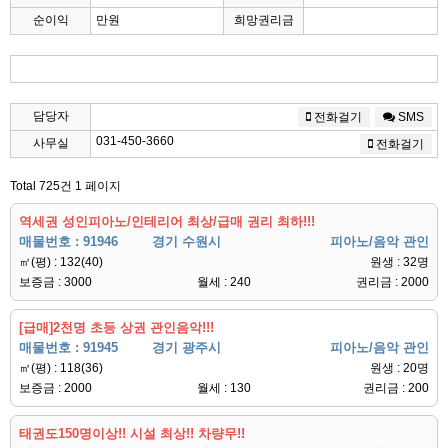
순이익
만원
희망권리금
담당자
전화걸기
SMS
031-450-3660
사무실
전화걸기
Total 725건
1 페이지
역세권 성인피아노/인테리어 최상/급매 권리 최하!!!
매물번호 : 91946
경기 수원시
피아노/음악 관인
㎡(평) : 132(40)
원생 : 32명
보증금 : 3000
월세 : 240
권리금 : 2000
[급매]2천명 초등 상권 관인음악!!!
매물번호 : 91945
경기 광주시
피아노/음악 관인
㎡(평) : 118(36)
원생 : 20명
보증금 : 2000
월세 : 130
권리금 : 200
태권도150명이상!! 시설 최상!! 차량무!!