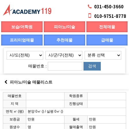
031-450-3660
010-9751-8778
보습/어학원
피아노/미술
전체매물
프리미엄매물
추천매물
급매물
매물번호 :
검색
피아노/미술 매물리스트
매물번호
학원종류
지 역
진행상태
면적 ㎡ (평)
분양 0㎡ () / 실평 0㎡ ()
보증금
만원
월세
만원
원생수
명
월매출액
만원