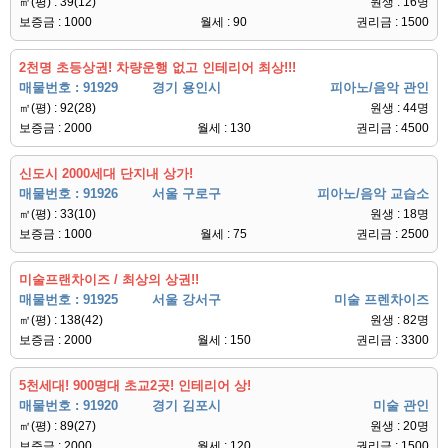
㎡(평) : 39(12)
원생 : 16명
보증금 : 1000
월세 : 90
권리금 : 1500
2천명 초등상권! 차량운행 없고 인테리어 최상!!!
매물번호 : 91929
경기 용인시
피아노/음악 관인
㎡(평) : 92(28)
원생 : 44명
보증금 : 2000
월세 : 130
권리금 : 4500
신도시 2000세대 단지내 상가!
매물번호 : 91926
서울 구로구
피아노/음악 교습소
㎡(평) : 33(10)
원생 : 18명
보증금 : 1000
월세 : 75
권리금 : 2500
미술프랜차이즈 / 최상의 상권!!
매물번호 : 91925
서울 강서구
미술 프렌차이즈
㎡(평) : 138(42)
원생 : 82명
보증금 : 2000
월세 : 150
권리금 : 3300
5천세대! 900명대 초교2곳! 인테리어 상!
매물번호 : 91920
경기 김포시
미술 관인
㎡(평) : 89(27)
원생 : 20명
보증금 : 2000
월세 : 120
권리금 : 1500