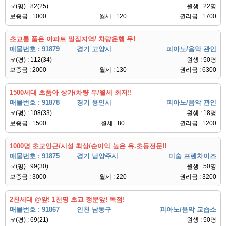
㎡(평) : 82(25)
원생 : 22명
보증금 : 1000
월세 : 120
권리금 : 1700
초교를 품은 아파트 밀집지역/ 차량운행 무!
매물번호 : 91879
경기 고양시
피아노/음악 관인
㎡(평) : 112(34)
원생 : 50명
보증금 : 2000
월세 : 130
권리금 : 6300
1500세대 초품아 상가/차량 무/월세 최저!!
매물번호 : 91878
경기 용인시
피아노/음악 관인
㎡(평) : 108(33)
원생 : 18명
보증금 : 1500
월세 : 80
권리금 : 1200
1000명 초교인근/시설 최상/순이익 높은 유.초등전문!!
매물번호 : 91875
경기 남양주시
미술 프렌차이즈
㎡(평) : 99(30)
원생 : 50명
보증금 : 3000
월세 : 220
권리금 : 3200
2천세대 @앞! 1천명 초교 정문앞! 독점!
매물번호 : 91867
인천 남동구
피아노/음악 교습소
㎡(평) : 69(21)
원생 : 50명