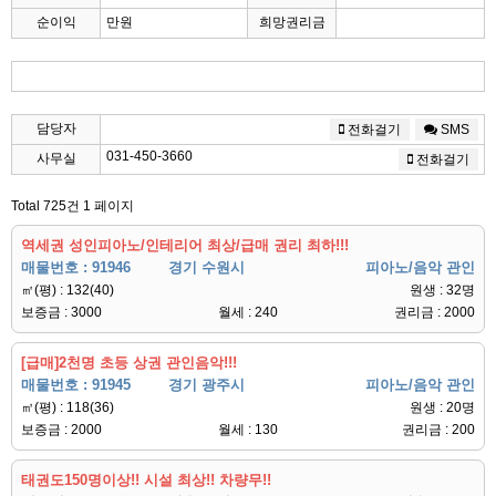
순이익
만원
희망권리금
담당자
전화걸기
SMS
031-450-3660
사무실
전화걸기
Total 725건
1 페이지
역세권 성인피아노/인테리어 최상/급매 권리 최하!!!
매물번호 : 91946
경기 수원시
피아노/음악 관인
㎡(평) : 132(40)
원생 : 32명
보증금 : 3000
월세 : 240
권리금 : 2000
[급매]2천명 초등 상권 관인음악!!!
매물번호 : 91945
경기 광주시
피아노/음악 관인
㎡(평) : 118(36)
원생 : 20명
보증금 : 2000
월세 : 130
권리금 : 200
태권도150명이상!! 시설 최상!! 차량무!!