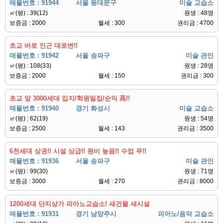
매물번호 : 91944
서울 동대문구
미술 교습소
㎡(평) : 39(12)
원생 : 48명
보증금 : 2000
월세 : 300
권리금 : 4700
초교 바로 인근 대로변!!
매물번호 : 91942
서울 송파구
미술 관인
㎡(평) : 108(33)
원생 : 28명
보증금 : 2000
월세 : 150
권리금 : 300
초교 앞 3000세대 입지/학원밀집/순익 高!!
매물번호 : 91940
경기 화성시
미술 교습소
㎡(평) : 62(19)
원생 : 54명
보증금 : 2500
월세 : 143
권리금 : 3500
6천세대 상권!! 시설 상급!! 원비 높음!! 수업 무!!
매물번호 : 91936
서울 송파구
미술 관인
㎡(평) : 99(30)
원생 : 71명
보증금 : 3000
월세 : 270
권리금 : 8000
1200세대 단지상가 피아노교습소! 새건물 새시설
매물번호 : 91931
경기 남양주시
피아노/음악 교습소