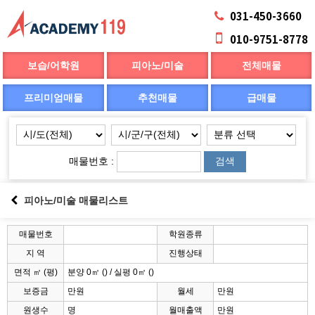
031-450-3660
010-9751-8778
보습/어학원
피아노/미술
전체매물
프리미엄매물
추천매물
급매물
매물번호 :
검색
피아노/미술 매물리스트
매물번호
학원종류
지 역
진행상태
면적 ㎡ (평)
분양 0㎡ () / 실평 0㎡ ()
보증금
만원
월세
만원
원생수
명
월매출액
만원