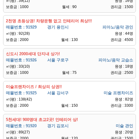
㎡(평) : 39(12)
원생 : 16명
보증금 : 1000
월세 : 90
권리금 : 1500
2천명 초등상권! 차량운행 없고 인테리어 최상!!!
매물번호 : 91929
경기 용인시
피아노/음악 관인
㎡(평) : 92(28)
원생 : 44명
보증금 : 2000
월세 : 130
권리금 : 4500
신도시 2000세대 단지내 상가!
매물번호 : 91926
서울 구로구
피아노/음악 교습소
㎡(평) : 33(10)
원생 : 18명
보증금 : 1000
월세 : 75
권리금 : 2500
미술프랜차이즈 / 최상의 상권!!
매물번호 : 91925
서울 강서구
미술 프렌차이즈
㎡(평) : 138(42)
원생 : 82명
보증금 : 2000
월세 : 150
권리금 : 3300
5천세대! 900명대 초교2곳! 인테리어 상!
매물번호 : 91920
경기 김포시
미술 관인
㎡(평) : 89(27)
원생 : 20명
보증금 : 2000
월세 : 120
권리금 : 1500