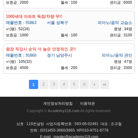
보증금 : 2000
월세 : 100
권리금 : 6000
1000세대 아파트 독점/차량 무!!
매물번호 : 91863
서울 성북구
피아노/음악 교습소
㎡(평) : 52(16)
원생 : 34명
보증금 : 1000
월세 : 100
권리금 : 3100
원장 직강시 순익 더 높은 안정적인 곳!!
매물번호 : 91860
경기 남양주시
피아노/음악 관인
㎡(평) : 105(32)
원생 : 47명
보증금 : 4500
월세 : 200
권리금 : 3300
2
3
4
5
6
1
개인정보처리방침
이용약관
Copyright ©
Academy119.com
All rights reserved.
상호 : 119컨설팅 사업자등록번호 : 593-06-02481 대표 : 조규철
전화 : (031)450-3660/3665 HP.010-9751-8778
E-mail : master@academy119.com