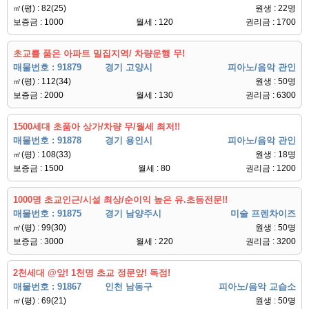
㎡(평) : 82(25)
원생 : 22명
보증금 : 1000
월세 : 120
권리금 : 1700
초교를 품은 아파트 밀집지역/ 차량운행 무!
매물번호 : 91879
경기 고양시
피아노/음악 관인
㎡(평) : 112(34)
원생 : 50명
보증금 : 2000
월세 : 130
권리금 : 6300
1500세대 초품아 상가/차량 무/월세 최저!!
매물번호 : 91878
경기 용인시
피아노/음악 관인
㎡(평) : 108(33)
원생 : 18명
보증금 : 1500
월세 : 80
권리금 : 1200
1000명 초교인근/시설 최상/순이익 높은 유.초등전문!!
매물번호 : 91875
경기 남양주시
미술 프렌차이즈
㎡(평) : 99(30)
원생 : 50명
보증금 : 3000
월세 : 220
권리금 : 3200
2천세대 @앞! 1천명 초교 정문앞! 독점!
매물번호 : 91867
인천 남동구
피아노/음악 교습소
㎡(평) : 69(21)
원생 : 50명