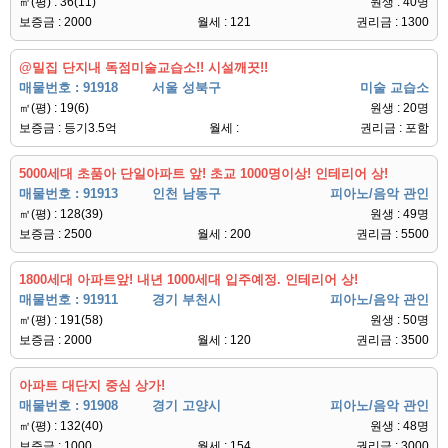
㎡(평) : 36(11)
원생 : 40명
보증금 : 2000
월세 : 121
권리금 : 1300
@밀집 단지내 독점미술교습소!! 시설깨끗!!
매물번호 : 91918
서울 성북구
미술 교습소
㎡(평) : 19(6)
원생 : 20명
보증금 : 등기3.5억
월세 :
권리금 : 포함
5000세대 초품아 단일아파트 앞! 초교 1000명이상! 인테리어 상!
매물번호 : 91913
인천 남동구
피아노/음악 관인
㎡(평) : 128(39)
원생 : 49명
보증금 : 2500
월세 : 200
권리금 : 5500
1800세대 아파트앞! 내년 1000세대 입주예정. 인테리어 상!
매물번호 : 91911
경기 부천시
피아노/음악 관인
㎡(평) : 191(58)
원생 : 50명
보증금 : 2000
월세 : 120
권리금 : 3500
아파트 대단지 중심 상가!
매물번호 : 91908
경기 고양시
피아노/음악 관인
㎡(평) : 132(40)
원생 : 48명
보증금 : 1000
월세 : 154
권리금 : 3000