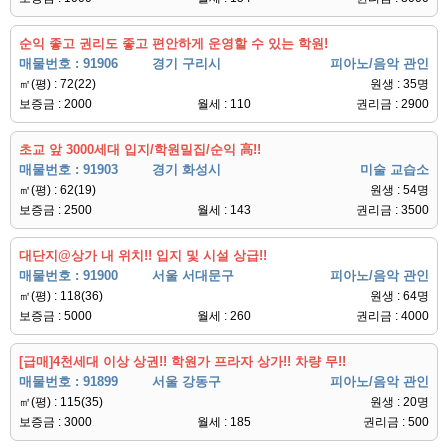
순익 좋고 권리도 좋고 편안하게 운영할 수 있는 학원!
매물번호 : 91906
경기 구리시
피아노/음악 관인
㎡(평) : 72(22)
원생 : 35명
보증금 : 2000
월세 : 110
권리금 : 2900
초교 앞 3000세대 입지/학원밀집/순익 高!!
매물번호 : 91903
경기 화성시
미술 교습소
㎡(평) : 62(19)
원생 : 54명
보증금 : 2500
월세 : 143
권리금 : 3500
대단지@상가 내 위치!! 입지 및 시설 상급!!
매물번호 : 91900
서울 서대문구
피아노/음악 관인
㎡(평) : 118(36)
원생 : 64명
보증금 : 5000
월세 : 260
권리금 : 4000
[급매]4천세대 이상 상권!! 학원가 프라자 상가!! 차량 무!!
매물번호 : 91899
서울 강동구
피아노/음악 관인
㎡(평) : 115(35)
원생 : 20명
보증금 : 3000
월세 : 185
권리금 : 500