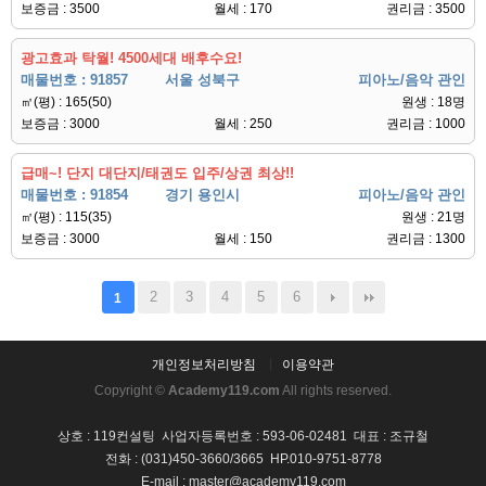
보증금 : 3500
월세 : 170
권리금 : 3500
광고효과 탁월! 4500세대 배후수요!
매물번호 : 91857
서울 성북구
피아노/음악 관인
㎡(평) : 165(50)
원생 : 18명
보증금 : 3000
월세 : 250
권리금 : 1000
급매~! 단지 대단지/태권도 입주/상권 최상!!
매물번호 : 91854
경기 용인시
피아노/음악 관인
㎡(평) : 115(35)
원생 : 21명
보증금 : 3000
월세 : 150
권리금 : 1300
2
3
4
5
6
1
개인정보처리방침
이용약관
Copyright ©
Academy119.com
All rights reserved.
상호 : 119컨설팅 사업자등록번호 : 593-06-02481 대표 : 조규철
전화 : (031)450-3660/3665 HP.010-9751-8778
E-mail : master@academy119.com