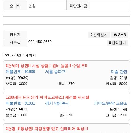
순이익
만원
희망권리금
담당자
전화걸기
SMS
031-450-3660
사무실
전화걸기
Total 728건
1 페이지
6천세대 상권!! 시설 상급!! 원비 높음!! 수업 무!!
매물번호 : 91936
서울 송파구
미술 관인
㎡(평) : 99(30)
원생 : 71명
보증금 : 3000
월세 : 270
권리금 : 8000
1200세대 단지상가 피아노교습소! 새건물 새시설
매물번호 : 91931
경기 남양주시
피아노/음악 교습소
㎡(평) : 39(12)
원생 : 16명
보증금 : 1000
월세 : 90
권리금 : 1500
2천명 초등상권! 차량운행 없고 인테리어 최상!!!