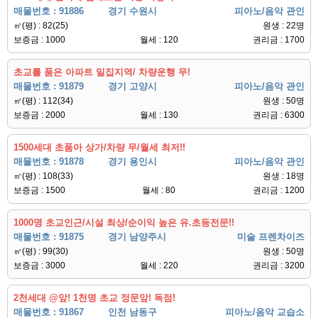
매물번호 : 91886
경기 수원시
피아노/음악 관인
㎡(평) : 82(25)
원생 : 22명
보증금 : 1000
월세 : 120
권리금 : 1700
초교를 품은 아파트 밀집지역/ 차량운행 무!
매물번호 : 91879
경기 고양시
피아노/음악 관인
㎡(평) : 112(34)
원생 : 50명
보증금 : 2000
월세 : 130
권리금 : 6300
1500세대 초품아 상가/차량 무/월세 최저!!
매물번호 : 91878
경기 용인시
피아노/음악 관인
㎡(평) : 108(33)
원생 : 18명
보증금 : 1500
월세 : 80
권리금 : 1200
1000명 초교인근/시설 최상/순이익 높은 유.초등전문!!
매물번호 : 91875
경기 남양주시
미술 프렌차이즈
㎡(평) : 99(30)
원생 : 50명
보증금 : 3000
월세 : 220
권리금 : 3200
2천세대 @앞! 1천명 초교 정문앞! 독점!
매물번호 : 91867
인천 남동구
피아노/음악 교습소