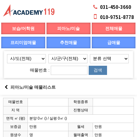
031-450-3660
010-9751-8778
보습/어학원
피아노/미술
전체매물
프리미엄매물
추천매물
급매물
매물번호 :
검색
피아노/미술 매물리스트
매물번호
학원종류
지 역
진행상태
면적 ㎡ (평)
분양 0㎡ () / 실평 0㎡ ()
보증금
만원
월세
만원
원생수
명
월매출액
만원