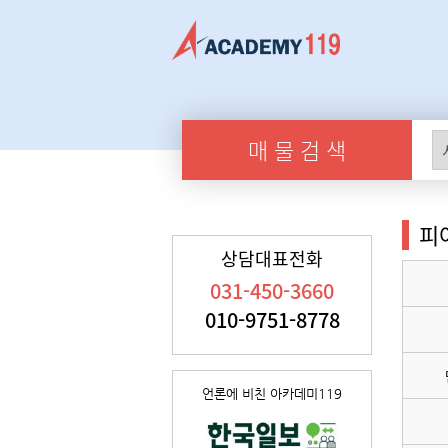
매 물 검 색
피
상담대표전화
031-450-3660
010-9751-8778
언론에 비친 아카데미119