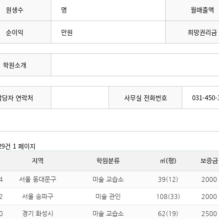
원생수
명
월매출액
순이익
만원
희망권리금
학원소개
담당자 연락처
사무실 전화번호
031-450-
729건
1 페이지
지역
학원분류
㎡(평)
보증금
4
서울 동대문구
미술 교습소
39(12)
2000
2
서울 송파구
미술 관인
108(33)
2000
0
경기 화성시
미술 교습소
62(19)
2500