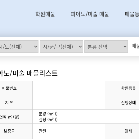
학원매물
피아노/미술 매물
매물
매물
아노/미술 매물리스트
매물번호
학원종류
지 역
진행상태
분양 0㎡ ()
면적 ㎡ (평)
실평 0㎡ ()
보증금
만원
월세