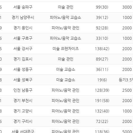
6
서울 송파구
미술 관인
99(30)
3000
1
경기 남양주시
피아노/음악 교습소
39(12)
1000
9
경기 용인시
피아노/음악 관인
92(28)
2000
6
서울 구로구
피아노/음악 교습소
33(10)
1000
5
서울 강서구
미술 프렌차이즈
138(42)
2000
0
경기 김포시
미술 관인
89(27)
2000
9
서울 성동구
미술 교습소
36(11)
2000
8
서울 성북구
미술 교습소
19(6)
등기3.5
3
인천 남동구
피아노/음악 관인
128(39)
2500
1
경기 부천시
피아노/음악 관인
191(58)
2000
8
경기 고양시
피아노/음악 관인
132(40)
1000
6
경기 구리시
피아노/음악 관인
72(22)
2000
0
서울 서대문구
피아노/음악 관인
118(36)
5000