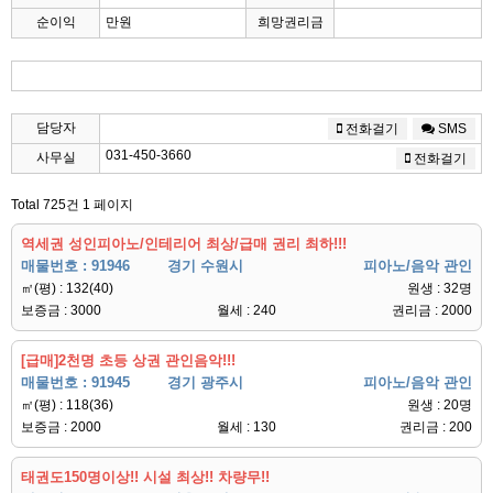
순이익
만원
희망권리금
담당자
전화걸기
SMS
031-450-3660
사무실
전화걸기
Total 725건
1 페이지
역세권 성인피아노/인테리어 최상/급매 권리 최하!!!
매물번호 : 91946
경기 수원시
피아노/음악 관인
㎡(평) : 132(40)
원생 : 32명
보증금 : 3000
월세 : 240
권리금 : 2000
[급매]2천명 초등 상권 관인음악!!!
매물번호 : 91945
경기 광주시
피아노/음악 관인
㎡(평) : 118(36)
원생 : 20명
보증금 : 2000
월세 : 130
권리금 : 200
태권도150명이상!! 시설 최상!! 차량무!!