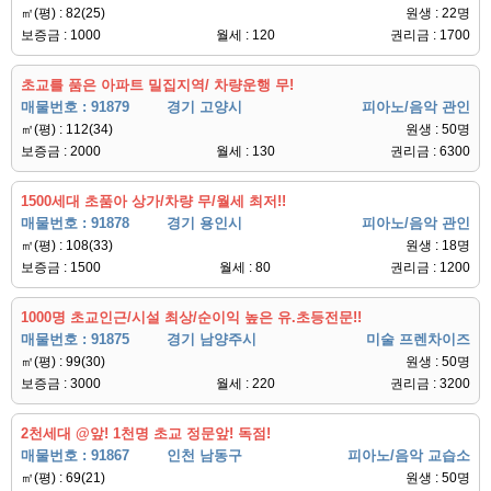
㎡(평) : 82(25)
원생 : 22명
보증금 : 1000
월세 : 120
권리금 : 1700
초교를 품은 아파트 밀집지역/ 차량운행 무!
매물번호 : 91879
경기 고양시
피아노/음악 관인
㎡(평) : 112(34)
원생 : 50명
보증금 : 2000
월세 : 130
권리금 : 6300
1500세대 초품아 상가/차량 무/월세 최저!!
매물번호 : 91878
경기 용인시
피아노/음악 관인
㎡(평) : 108(33)
원생 : 18명
보증금 : 1500
월세 : 80
권리금 : 1200
1000명 초교인근/시설 최상/순이익 높은 유.초등전문!!
매물번호 : 91875
경기 남양주시
미술 프렌차이즈
㎡(평) : 99(30)
원생 : 50명
보증금 : 3000
월세 : 220
권리금 : 3200
2천세대 @앞! 1천명 초교 정문앞! 독점!
매물번호 : 91867
인천 남동구
피아노/음악 교습소
㎡(평) : 69(21)
원생 : 50명