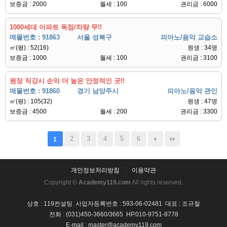
보증금 : 2000
월세 : 100
권리금 : 6000
1000세대 아파트 독점/차량 무!!
매물번호 : 91863
서울 성북구
피아노/음악 교습소
㎡(평) : 52(16)
원생 : 34명
보증금 : 1000
월세 : 100
권리금 : 3100
원장 직강시 순익 더 높은 안정적인 곳!!
매물번호 : 91860
경기 남양주시
피아노/음악 관인
㎡(평) : 105(32)
원생 : 47명
보증금 : 4500
월세 : 200
권리금 : 3300
2
3
4
5
6
1
개인정보처리방침
이용약관
Copyright ©
Academy119.com
All rights reserved.
상호 : 119컨설팅 사업자등록번호 : 593-06-02481 대표 : 조규철
전화 : (031)450-3660/3665 HP.010-9751-8778
E-mail : master@academy119.com