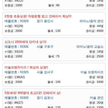
㎡(평) : 39(12)
원생 : 16명
보증금 : 1000
월세 : 90
권리금 : 1500
2천명 초등상권! 차량운행 없고 인테리어 최상!!!
매물번호 : 91929
경기 용인시
피아노/음악 관인
㎡(평) : 92(28)
원생 : 44명
보증금 : 2000
월세 : 130
권리금 : 4500
신도시 2000세대 단지내 상가!
매물번호 : 91926
서울 구로구
피아노/음악 교습소
㎡(평) : 33(10)
원생 : 18명
보증금 : 1000
월세 : 75
권리금 : 2500
미술프랜차이즈 / 최상의 상권!!
매물번호 : 91925
서울 강서구
미술 프렌차이즈
㎡(평) : 138(42)
원생 : 82명
보증금 : 2000
월세 : 150
권리금 : 3300
5천세대! 900명대 초교2곳! 인테리어 상!
매물번호 : 91920
경기 김포시
미술 관인
㎡(평) : 89(27)
원생 : 20명
보증금 : 2000
월세 : 120
권리금 : 1500