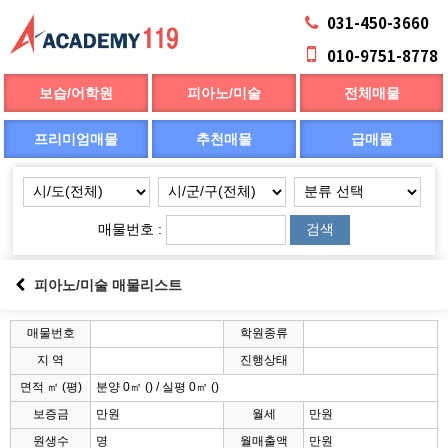
031-450-3660
010-9751-8778
보습/어학원
피아노/미술
전체매물
프리미엄매물
추천매물
급매물
매물번호 :
검색
피아노/미술 매물리스트
매물번호
학원종류
지 역
진행상태
면적 ㎡ (평)
분양 0㎡ () / 실평 0㎡ ()
보증금
만원
월세
만원
원생수
명
월매출액
만원