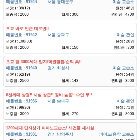
매물번호 : 91944
서울 동대문구
미술 교습소
㎡(평) : 39(12)
원생 : 48명
보증금 : 2000
월세 : 300
권리금 : 4700
초교 바로 인근 대로변!!
매물번호 : 91942
서울 송파구
미술 관인
㎡(평) : 108(33)
원생 : 28명
보증금 : 2000
월세 : 150
권리금 : 300
초교 앞 3000세대 입지/학원밀집/순익 高!!
매물번호 : 91940
경기 화성시
미술 교습소
㎡(평) : 62(19)
원생 : 54명
보증금 : 2500
월세 : 143
권리금 : 3500
6천세대 상권!! 시설 상급!! 원비 높음!! 수업 무!!
매물번호 : 91936
서울 송파구
미술 관인
㎡(평) : 99(30)
원생 : 71명
보증금 : 3000
월세 : 270
권리금 : 8000
1200세대 단지상가 피아노교습소! 새건물 새시설
매물번호 : 91931
경기 남양주시
피아노/음악 교습소