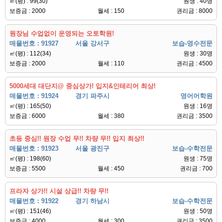
㎡(평) : 99(30)
원생 : 40명
보증금 : 2000
월세 : 150
권리금 : 8000
원장님 수업없이 운영되는 오토학원!
매물번호 : 91927
서울 강서구
보습-영수전문
㎡(평) : 112(34)
원생 : 30명
보증금 : 2000
월세 : 110
권리금 : 4500
5000세대 대단지@ 중심상가! 입지&인테리어 최상!
매물번호 : 91924
경기 파주시
영어어학원
㎡(평) : 165(50)
원생 : 16명
보증금 : 6000
월세 : 380
권리금 : 3500
초등 중심!! 원장 수업 무!! 차량 무!! 입지 최상!!
매물번호 : 91923
서울 광진구
보습-수학전문
㎡(평) : 198(60)
원생 : 75명
보증금 : 5500
월세 : 450
권리금 : 700
프라자 상가!! 시설 상급!! 차량 무!!
매물번호 : 91922
경기 하남시
보습-수학전문
㎡(평) : 151(46)
원생 : 50명
보증금 : 4000
월세 : 300
권리금 : 3500