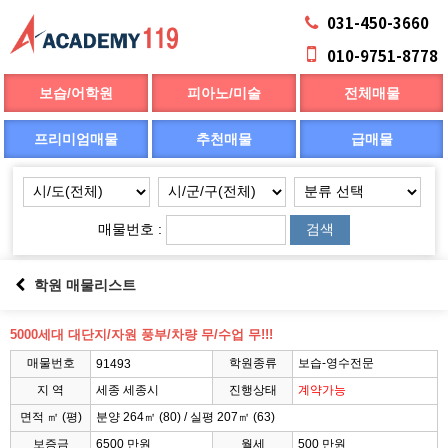
031-450-3660
010-9751-8778
보습/어학원
피아노/미술
전체매물
프리미엄매물
추천매물
급매물
매물번호 :
검색
학원 매물리스트
5000세대 대단지/자원 풍부/차량 무/수업 무!!!
매물번호
학원종류
보습-영수전문
91493
지 역
세종 세종시
진행상태
계약가능
면적 ㎡ (평)
분양 264㎡ (80) / 실평 207㎡ (63)
보증금
6500 만원
월세
500 만원