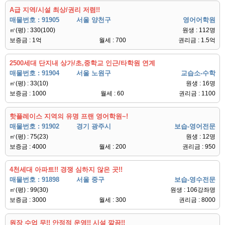
A급 지역/시설 최상/권리 저렴!!
매물번호 : 91905
서울 양천구
영어어학원
㎡(평) : 330(100)
원생 : 112명
보증금 : 1억
월세 : 700
권리금 : 1.5억
2500세대 단지내 상가/초,중학교 인근/타학원 연계
매물번호 : 91904
서울 노원구
교습소-수학
㎡(평) : 33(10)
원생 : 16명
보증금 : 1000
월세 : 60
권리금 : 1100
핫플레이스 지역의 유명 프랜 영어학원~!
매물번호 : 91902
경기 광주시
보습-영어전문
㎡(평) : 75(23)
원생 : 12명
보증금 : 4000
월세 : 200
권리금 : 950
4천세대 아파트!! 경쟁 심하지 않은 곳!!
매물번호 : 91898
서울 중구
보습-영수전문
㎡(평) : 99(30)
원생 : 106강좌명
보증금 : 3000
월세 : 300
권리금 : 8000
원장 수업 무!! 안정적 운영!! 시설 깔끔!!