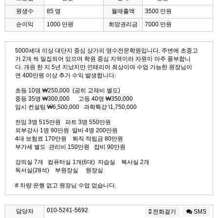
원생수
85 명
월매출액
3500 만원
순이익
1000 만원
희망권리금
7000 만원
5000세대 이상 대단지 중심 상가의 영수전문학원입니다. 주변에 초중고
가 2개 씩 밀집되어 있으며 학원 중심 지역이라 자원이 아주 풍부합니
다. 개원 한 지 5년 지났지만 인테리어 최상이며 수업 가능한 원장님이
면 400만원 이상 추가 수익 발생합니다.
초등 10명 ₩250,000 (공히 교재비 별도)
중등 35명 ₩300,000 고등 40명 ₩350,000
임시 컨설팅 ₩6,500,000 과학특강 \1,750,000
전임 3명 515만원 파트 3명 550만원
외부강사 1명 90만원 알바 4명 200만원
4대 보험료 170만원 퇴직 적립금 80만원
부가세 별도 관리비 150만원 잡비 90만원
강의실 7개 컴퓨터실 1개(6대) 자습실 복사실 2개
독서실(28석) 부원장실 원장실
# 차량 운행 없고 원장님 수업 없습니다.
010-5241-5692
담당자
전화걸기
SMS