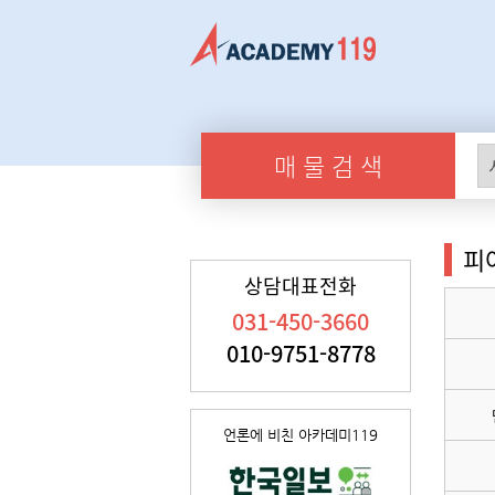
매 물 검 색
피
상담대표전화
031-450-3660
010-9751-8778
언론에 비친 아카데미119