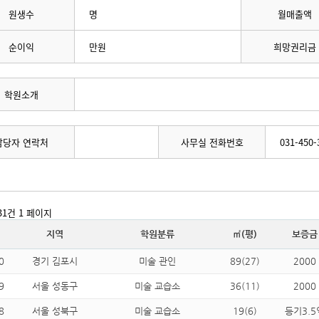
원생수
명
월매출액
순이익
만원
희망권리금
학원소개
담당자 연락처
사무실 전화번호
031-450-
731건
1 페이지
지역
학원분류
㎡(평)
보증금
0
경기 김포시
미술 관인
89(27)
2000
9
서울 성동구
미술 교습소
36(11)
2000
8
서울 성북구
미술 교습소
19(6)
등기3.5