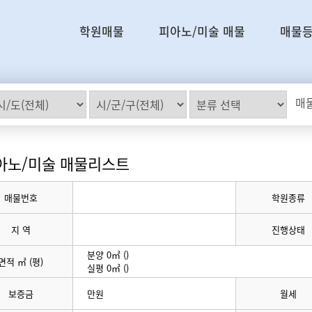
학원매물
피아노/미술 매물
매물
매물
아노/미술 매물리스트
매물번호
학원종류
지 역
진행상태
분양 0㎡ ()
면적 ㎡ (평)
실평 0㎡ ()
보증금
만원
월세