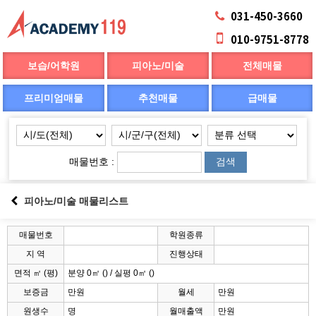
031-450-3660
010-9751-8778
보습/어학원
피아노/미술
전체매물
프리미엄매물
추천매물
급매물
매물번호 :
검색
피아노/미술 매물리스트
매물번호
학원종류
지 역
진행상태
면적 ㎡ (평)
분양 0㎡ () / 실평 0㎡ ()
보증금
만원
월세
만원
원생수
명
월매출액
만원