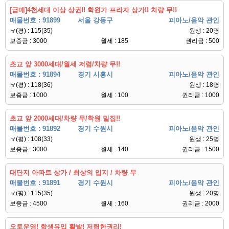
[급매]4천세대 이상 상권!! 학원가 프라자 상가!! 차량 무!!
매물번호 : 91899
서울 강동구
피아노/음악 관인
㎡(평) : 115(35)
원생 : 20명
보증금 : 3000
월세 : 185
권리금 : 500
초교 앞 3000세대/월세 저렴/차량 무!!
매물번호 : 91894
경기 시흥시
피아노/음악 관인
㎡(평) : 118(36)
원생 : 18명
보증금 : 1000
월세 : 100
권리금 : 1000
초교 앞 2000세대/차량 무/학원 밀집!!
매물번호 : 91892
경기 수원시
피아노/음악 관인
㎡(평) : 108(33)
원생 : 25명
보증금 : 3000
월세 : 140
권리금 : 1500
대단지 아파트 상가 / 최상의 입지 / 차량 무
매물번호 : 91891
경기 수원시
피아노/음악 관인
㎡(평) : 115(35)
원생 : 20명
보증금 : 4500
월세 : 160
권리금 : 2000
오토운영! 학생유입 활발! 저렴한권리!