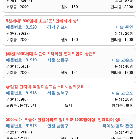
㎡(평) : 138(42)
원생 : 82명
보증금 : 2000
월세 : 150
권리금 : 3300
5천세대! 900명대 초교2곳! 인테리어 상!
매물번호 : 91920
경기 김포시
미술 관인
㎡(평) : 89(27)
원생 : 20명
보증금 : 2000
월세 : 120
권리금 : 1500
[추천]5000세대 대단지!! 타학원 연계!! 입지 상급!!
매물번호 : 91919
서울 성동구
미술 교습소
㎡(평) : 36(11)
원생 : 40명
보증금 : 2000
월세 : 121
권리금 : 1300
@밀집 단지내 독점미술교습소!! 시설깨끗!!
매물번호 : 91918
서울 성북구
미술 교습소
㎡(평) : 19(6)
원생 : 20명
보증금 : 등기3.5억
월세 :
권리금 : 포함
5000세대 초품아 단일아파트 앞! 초교 1000명이상! 인테리어 상!
매물번호 : 91913
인천 남동구
피아노/음악 관인
㎡(평) : 128(39)
원생 : 49명
보증금 : 2500
월세 : 200
권리금 : 5500