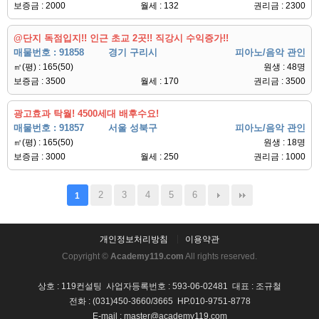
보증금 : 2000
월세 : 132
권리금 : 2300
@단지 독점입지!! 인근 초교 2곳!! 직강시 수익증가!!
매물번호 : 91858
경기 구리시
피아노/음악 관인
㎡(평) : 165(50)
원생 : 48명
보증금 : 3500
월세 : 170
권리금 : 3500
광고효과 탁월! 4500세대 배후수요!
매물번호 : 91857
서울 성북구
피아노/음악 관인
㎡(평) : 165(50)
원생 : 18명
보증금 : 3000
월세 : 250
권리금 : 1000
2
3
4
5
6
1
개인정보처리방침
이용약관
Copyright ©
Academy119.com
All rights reserved.
상호 : 119컨설팅 사업자등록번호 : 593-06-02481 대표 : 조규철
전화 : (031)450-3660/3665 HP.010-9751-8778
E-mail : master@academy119.com