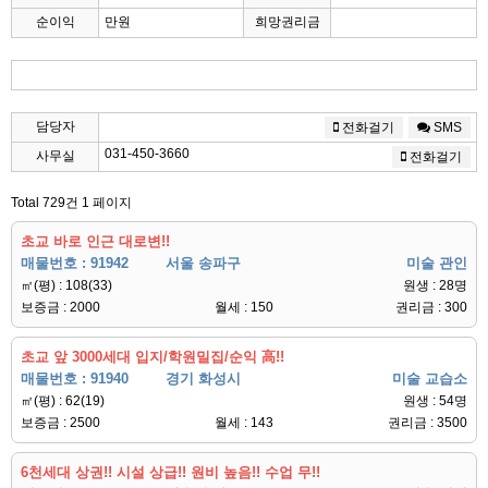
순이익
만원
희망권리금
담당자
전화걸기
SMS
031-450-3660
사무실
전화걸기
Total 729건
1 페이지
초교 바로 인근 대로변!!
매물번호 : 91942
서울 송파구
미술 관인
㎡(평) : 108(33)
원생 : 28명
보증금 : 2000
월세 : 150
권리금 : 300
초교 앞 3000세대 입지/학원밀집/순익 高!!
매물번호 : 91940
경기 화성시
미술 교습소
㎡(평) : 62(19)
원생 : 54명
보증금 : 2500
월세 : 143
권리금 : 3500
6천세대 상권!! 시설 상급!! 원비 높음!! 수업 무!!