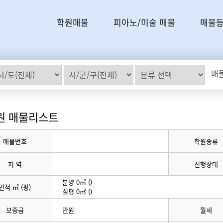
학원매물
피아노/미술 매물
매물
매물
원 매물리스트
매물번호
학원종류
지 역
진행상태
분양 0㎡ ()
면적 ㎡ (평)
실평 0㎡ ()
보증금
만원
월세