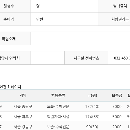
원생수
명
월매출액
순이익
만원
희망권리금
학원소개
담당자 연락처
사무실 전화번호
031-450-
934건
1 페이지
지역
학원분류
㎡(평)
보증금
9
서울 중랑구
보습-수학전문
132(40)
3000
2
8
서울 마포구
학원자리-시설
174(53)
5000
5
7
서울 강동구
보습-수학전문
99(30)
2000
1