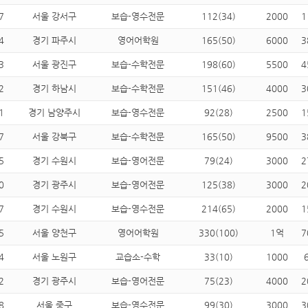
7
서울 강서구
보습-영수전문
112(34)
2000
1
4
경기 파주시
영어어학원
165(50)
6000
3
3
서울 광진구
보습-수학전문
198(60)
5500
4
2
경기 하남시
보습-수학전문
151(46)
4000
3
1
경기 남양주시
보습-영수전문
92(28)
2500
1
7
서울 강북구
보습-수학전문
165(50)
9500
3
5
경기 수원시
보습-영어전문
79(24)
3000
2
0
경기 광주시
보습-영어전문
125(38)
3000
2
7
경기 수원시
보습-영수전문
214(65)
2000
1
5
서울 양천구
영어어학원
330(100)
1억
7
4
서울 노원구
교습소-수학
33(10)
1000
2
경기 광주시
보습-영어전문
75(23)
4000
2
8
서울 중구
보습-영수전문
99(30)
3000
3