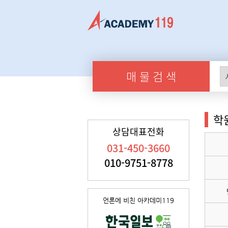
매 물 검 색
학
상담대표전화
031-450-3660
010-9751-8778
언론에 비친 아카데미119