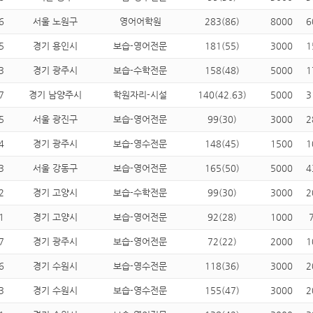
6
서울 노원구
영어어학원
283(86)
8000
6
5
경기 용인시
보습-영어전문
181(55)
3000
1
3
경기 광주시
보습-수학전문
158(48)
5000
1
7
경기 남양주시
학원자리-시설
140(42.63)
5000
3
5
서울 광진구
보습-영어전문
99(30)
3000
2
4
경기 광주시
보습-영수전문
148(45)
1500
1
3
서울 강동구
보습-영어전문
165(50)
5000
4
2
경기 고양시
보습-수학전문
99(30)
3000
2
1
경기 고양시
보습-영어전문
92(28)
1000
7
경기 광주시
보습-영어전문
72(22)
2000
1
6
경기 수원시
보습-영수전문
118(36)
3000
2
3
경기 수원시
보습-영수전문
155(47)
3000
2