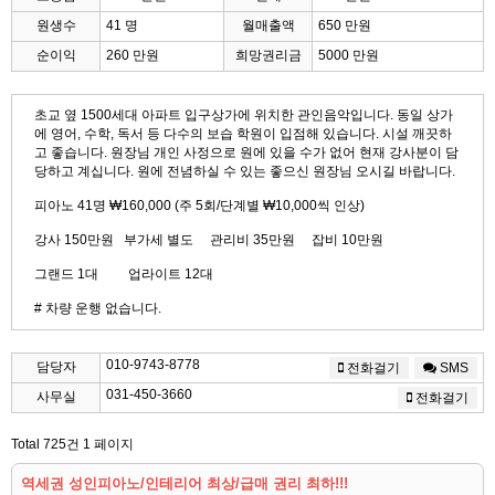
원생수
41 명
월매출액
650 만원
순이익
260 만원
희망권리금
5000 만원
초교 옆 1500세대 아파트 입구상가에 위치한 관인음악입니다. 동일 상가
에 영어, 수학, 독서 등 다수의 보습 학원이 입점해 있습니다. 시설 깨끗하
고 좋습니다. 원장님 개인 사정으로 원에 있을 수가 없어 현재 강사분이 담
당하고 계십니다. 원에 전념하실 수 있는 좋으신 원장님 오시길 바랍니다.
피아노 41명 ₩160,000 (주 5회/단계별 ₩10,000씩 인상)
강사 150만원 부가세 별도 관리비 35만원 잡비 10만원
그랜드 1대 업라이트 12대
# 차량 운행 없습니다.
010-9743-8778
담당자
전화걸기
SMS
031-450-3660
사무실
전화걸기
Total 725건
1 페이지
역세권 성인피아노/인테리어 최상/급매 권리 최하!!!