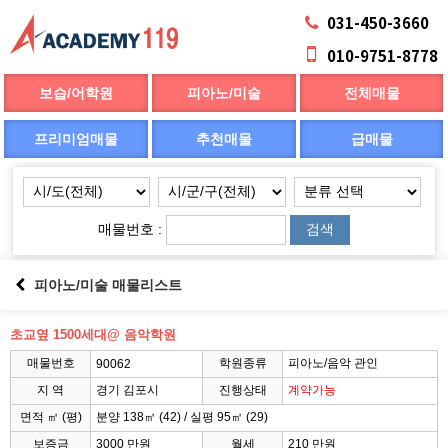
031-450-3660
010-9751-8778
보습/어학원
피아노/미술
전체매물
프리미엄매물
추천매물
급매물
매물번호 :
검색
피아노/미술 매물리스트
초교옆 1500세대@ 음악학원
매물번호
학원종류
피아노/음악 관인
90062
지 역
경기 김포시
진행상태
계약가능
면적 ㎡ (평)
분양 138㎡ (42) / 실평 95㎡ (29)
보증금
3000 만원
월세
210 만원