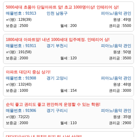
5000세대 초품아 단일아파트 앞! 초교 1000명이상! 인테리어 상!
매물번호 : 91913
인천 남동구
피아노/음악 관인
㎡(평) : 128(39)
원생 : 49명
보증금 : 2500
월세 : 200
권리금 : 5500
1800세대 아파트앞! 내년 1000세대 입주예정. 인테리어 상!
매물번호 : 91911
경기 부천시
피아노/음악 관인
㎡(평) : 191(58)
원생 : 50명
보증금 : 2000
월세 : 120
권리금 : 3500
아파트 대단지 중심 상가!
매물번호 : 91908
경기 고양시
피아노/음악 관인
㎡(평) : 132(40)
원생 : 48명
보증금 : 1000
월세 : 154
권리금 : 3000
순익 좋고 권리도 좋고 편안하게 운영할 수 있는 학원!
매물번호 : 91906
경기 구리시
피아노/음악 관인
㎡(평) : 72(22)
원생 : 35명
보증금 : 2000
월세 : 110
권리금 : 2900
대단지@상가 내 위치!! 입지 및 시설 상급!!