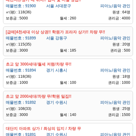
매물번호 : 91900
서울 서대문구
피아노/음악 관인
㎡(평) : 118(36)
원생 : 64명
보증금 : 5000
월세 : 260
권리금 : 4000
[급매]4천세대 이상 상권!! 학원가 프라자 상가!! 차량 무!!
매물번호 : 91899
서울 강동구
피아노/음악 관인
㎡(평) : 115(35)
원생 : 20명
보증금 : 3000
월세 : 185
권리금 : 500
초교 앞 3000세대/월세 저렴/차량 무!!
매물번호 : 91894
경기 시흥시
피아노/음악 관인
㎡(평) : 118(36)
원생 : 18명
보증금 : 1000
월세 : 100
권리금 : 1000
초교 앞 2000세대/차량 무/학원 밀집!!
매물번호 : 91892
경기 수원시
피아노/음악 관인
㎡(평) : 108(33)
원생 : 25명
보증금 : 3000
월세 : 140
권리금 : 1500
대단지 아파트 상가 / 최상의 입지 / 차량 무
매물번호 : 91891
경기 수원시
피아노/음악 관인