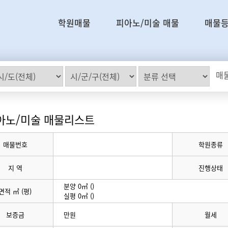
학원매물
피아노/미술 매물
매물
매물
아노/미술 매물리스트
매물번호
학원종류
지 역
진행상태
분양 0㎡ ()
면적 ㎡ (평)
실평 0㎡ ()
보증금
만원
월세