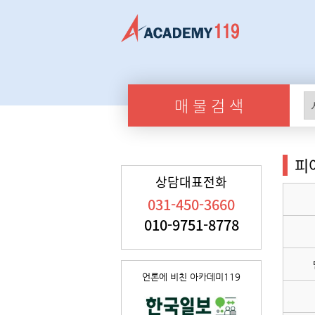
매 물 검 색
피
상담대표전화
031-450-3660
010-9751-8778
언론에 비친 아카데미119