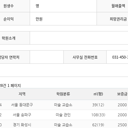
원생수
명
월매출액
순이익
만원
희망권리금
학원소개
담당자 연락처
사무실 전화번호
031-450-
728건
1 페이지
지역
학원분류
㎡(평)
보증금
4
서울 동대문구
미술 교습소
39(12)
2000
2
서울 송파구
미술 관인
108(33)
2000
0
경기 화성시
미술 교습소
62(19)
2500