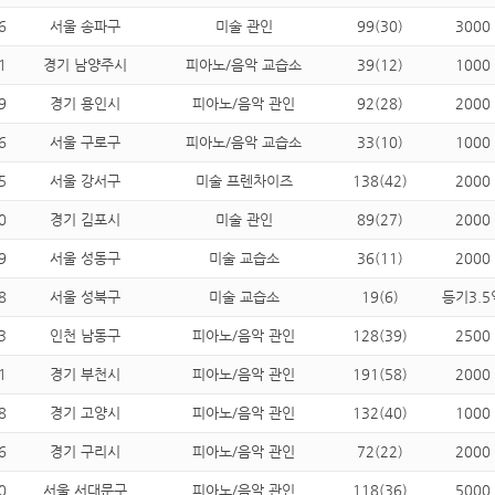
6
서울 송파구
미술 관인
99(30)
3000
1
경기 남양주시
피아노/음악 교습소
39(12)
1000
9
경기 용인시
피아노/음악 관인
92(28)
2000
6
서울 구로구
피아노/음악 교습소
33(10)
1000
5
서울 강서구
미술 프렌차이즈
138(42)
2000
0
경기 김포시
미술 관인
89(27)
2000
9
서울 성동구
미술 교습소
36(11)
2000
8
서울 성북구
미술 교습소
19(6)
등기3.5
3
인천 남동구
피아노/음악 관인
128(39)
2500
1
경기 부천시
피아노/음악 관인
191(58)
2000
8
경기 고양시
피아노/음악 관인
132(40)
1000
6
경기 구리시
피아노/음악 관인
72(22)
2000
0
서울 서대문구
피아노/음악 관인
118(36)
5000