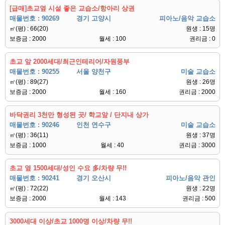
[급매]초교옆 시설 좋은 교습소/항아리 상권
매물번호 : 90269
경기 고양시
피아노/음악 교습소
㎡(평) : 66(20)
원생 : 15명
보증금 : 2000
월세 : 100
권리금 : 0
초교 앞 2000세대/최근인테리어/자원풍부
매물번호 : 90255
서울 양천구
미술 교습소
㎡(평) : 89(27)
원생 : 26명
보증금 : 2000
월세 : 160
권리금 : 2000
바닥권리 3천만 형성된 곳/ 학교앞 / 단지내 상가
매물번호 : 90246
인천 연수구
미술 교습소
㎡(평) : 36(11)
원생 : 37명
보증금 : 1000
월세 : 40
권리금 : 3000
초교 옆 1500세대/성인 수요 多/차량 무!!
매물번호 : 90241
경기 오산시
피아노/음악 관인
㎡(평) : 72(22)
원생 : 22명
보증금 : 2000
월세 : 143
권리금 : 500
3000세대 이상/초교 1000명 이상/차량 무!!