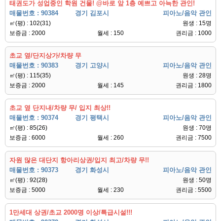
태권도가 성업중인 학원 건물! @바로 앞 1층 예쁘고 아늑한 관인!
매물번호 : 90384
경기 김포시
피아노/음악 관인
㎡(평) : 102(31)
원생 : 15명
보증금 : 2000
월세 : 150
권리금 : 1000
초교 옆/단지상가/차량 무
매물번호 : 90383
경기 고양시
피아노/음악 관인
㎡(평) : 115(35)
원생 : 28명
보증금 : 2000
월세 : 145
권리금 : 1800
초교 옆 단지내/차량 무/ 입지 최상!!
매물번호 : 90374
경기 평택시
피아노/음악 관인
㎡(평) : 85(26)
원생 : 70명
보증금 : 6000
월세 : 260
권리금 : 7500
자원 많은 대단지 항아리상권/입지 최고/차량 무!!
매물번호 : 90373
경기 화성시
피아노/음악 관인
㎡(평) : 92(28)
원생 : 50명
보증금 : 5000
월세 : 230
권리금 : 5500
1만세대 상권/초교 2000명 이상/특급시설!!!