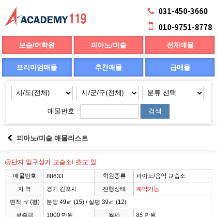
031-450-3660
010-9751-8778
보습/어학원
피아노/미술
전체매물
프리미엄매물
추천매물
급매물
매물번호 :
검색
피아노/미술 매물리스트
@단지 입구상가 교습소/ 초교 앞
매물번호
학원종류
피아노/음악 교습소
88633
지 역
경기 김포시
진행상태
계약가능
면적 ㎡ (평)
분양 49㎡ (15) / 실평 39㎡ (12)
보증금
1000 만원
월세
85 만원