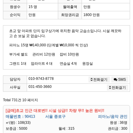
원생수
15 명
월매출액
만원
순이익
만원
희망권리금
1800 만원
초교 앞 아파트 단지 입구상가에 위치한 음악 교습소입니다. 시설 깨끗하
고 손 보실 곳 없습니다.
피아노 15명 ₩140,000 (단계별 ₩10,000 씩 인상)
부가세 별도 관리비 12만원 잡비 10만원
그랜드 1대 업라이트 4 대 연습실 4개 원장실
010-9743-8778
담당자
전화걸기
SMS
031-450-3660
사무실
전화걸기
Total 731건
10 페이지
[급매]초교 인근 대로변!! 시설 상급!! 차량 무!! 높은 원비!!
매물번호 : 90413
서울 종로구
피아노/음악 관인
㎡(평) : 108(33)
원생 : 36명
보증금 : 5000
월세 : 315
권리금 : 300